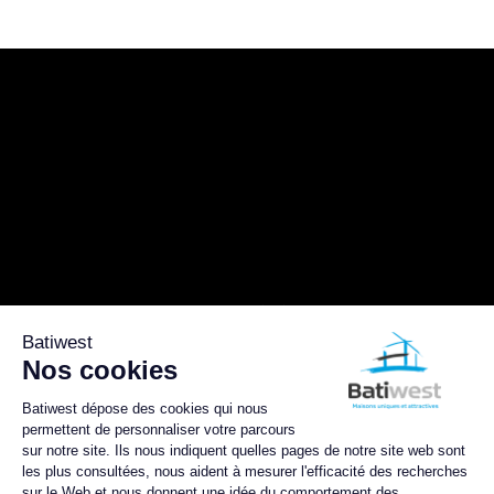
152 Avenue du général Patton
49000 Angers
02 41 43 33 88
Du lundi au vendredi 9h/12h et 14h/18h
Le samedi sur RDV
Mentions légales
NOUS SUIVRE